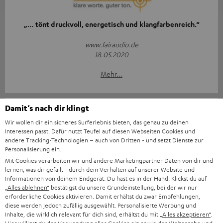
„… tönt druckvoll, energetisch und klangfarbenreich.“
www.fairaudio.de
18.05.2020
Mehr...
Damit‘s nach dir klingt
Wir wollen dir ein sicheres Surferlebnis bieten, das genau zu deinen
Interessen passt. Dafür nutzt Teufel auf diesen Webseiten Cookies und
andere Tracking-Technologien – auch von Dritten - und setzt Dienste zur
Personalisierung ein.
„Eine stramme Leistung!“
Mit Cookies verarbeiten wir und andere Marketingpartner Daten von dir und
lernen, was dir gefällt - durch dein Verhalten auf unserer Website und
www.avguide.ch
Informationen von deinem Endgerät. Du hast es in der Hand: Klickst du auf
15.09.2019
„Alles ablehnen“
bestätigst du unsere Grundeinstellung, bei der wir nur
erforderliche Cookies aktivieren. Damit erhältst du zwar Empfehlungen,
Mehr...
diese werden jedoch zufällig ausgewählt. Personalisierte Werbung und
Inhalte, die wirklich relevant für dich sind, erhältst du mit
„Alles akzeptieren“
.