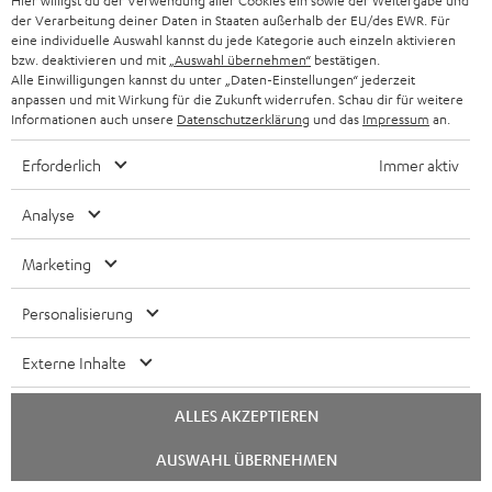
Hier willigst du der Verwendung aller Cookies ein sowie der Weitergabe und
der Verarbeitung deiner Daten in Staaten außerhalb der EU/des EWR. Für
eine individuelle Auswahl kannst du jede Kategorie auch einzeln aktivieren
bzw. deaktivieren und mit
„Auswahl übernehmen“
bestätigen.
Alle Einwilligungen kannst du unter „Daten-Einstellungen“ jederzeit
anpassen und mit Wirkung für die Zukunft widerrufen. Schau dir für weitere
Informationen auch unsere
Datenschutzerklärung
und das
Impressum
an.
„… eine gute Lösung …“
Erforderlich
Immer aktiv
www.techstage.de
07.03.2022
Analyse
Mehr...
Marketing
Personalisierung
Zubehör
Externe Inhalte
ALLES AKZEPTIEREN
Notwendiges Zubehör ist im Lieferumfang
enthalten.
Chat
AUSWAHL ÜBERNEHMEN
starten