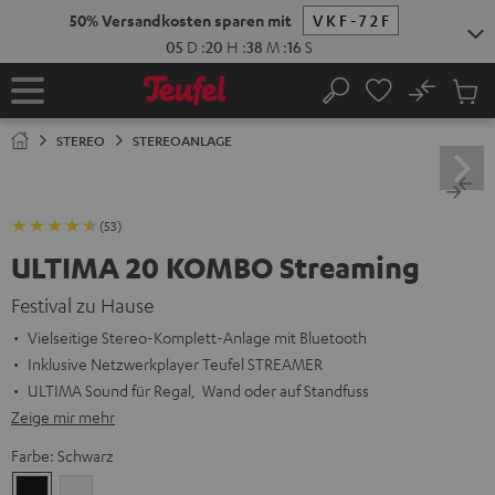
ZUM
NHALT
RINGEN
No
Abs
Startseite
Suche
Artike
im
STEREO
STEREOANLAGE
Waren
(53)
ULTIMA 20 KOMBO Streaming
Festival zu Hause
Vielseitige Stereo-Komplett-Anlage mit Bluetooth
Inklusive Netzwerkplayer Teufel STREAMER
ULTIMA Sound für Regal, Wand oder auf Standfuss
Zeige mir mehr
Farbe:
Schwarz
Schwarz
Weiß