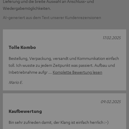
Lieferung und die breite Auswahl an Anschluss‑ und
Wiedergabemöglichkeiten.
AI-generiert aus dem Text unserer Kundenrezensionen
17.02.2025
Tolle Kombo
Bestellung, Verpackung, versandt und Kommunikation einfach
toll. Ich wusste zu jedem Zeitpunkt was passiert. Aufbau und
Inbetriebnahme aufgr
Komplette Bewertung lesen
Mario E.
09.02.2025
Kaufbewertung
Bin sehr zufrieden damit, der Klang ist einfach herrlich :-)