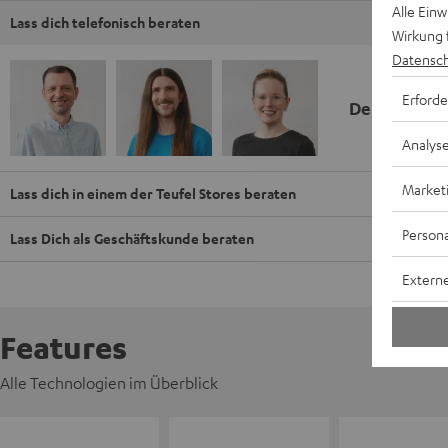
Alle Ein
Lass dich telefonisch beraten
Wirkung 
Datensch
Erforde
Deine Kauf
Analys
Market
Lass dich in einem der Teufel Stores beraten
Persona
Lass Dich als Geschäftskunde beraten
Externe
Features
Alle Technologien im Überblick