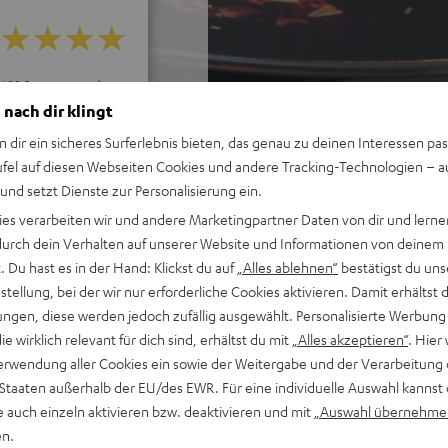
ei 28 Bewertungen)
 nach dir klingt
n dir ein sicheres Surferlebnis bieten, das genau zu deinen Interessen pas
WERTUNGEN
ufel auf diesen Webseiten Cookies und andere Tracking-Technologien – 
 und setzt Dienste zur Personalisierung ein.
ies verarbeiten wir und andere Marketingpartner Daten von dir und lernen
- durch dein Verhalten auf unserer Website und Informationen von deinem
 Du hast es in der Hand: Klickst du auf
„Alles ablehnen“
bestätigst du uns
tellung, bei der wir nur erforderliche Cookies aktivieren. Damit erhältst 
ngen, diese werden jedoch zufällig ausgewählt. Personalisierte Werbung
die wirklich relevant für dich sind, erhältst du mit
„Alles akzeptieren“
. Hier 
erwendung aller Cookies ein sowie der Weitergabe und der Verarbeitung 
 Staaten außerhalb der EU/des EWR. Für eine individuelle Auswahl kannst 
e auch einzeln aktivieren bzw. deaktivieren und mit
„Auswahl übernehme
en.