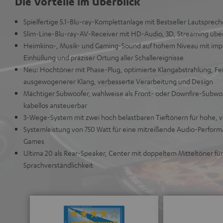
Die Vorteile im Überblick
Spielfertige 5.1-Blu-ray-Komplettanlage mit Bestseller Lautsprech
Slim-Line-Blu-ray-AV-Receiver mit HD-Audio, 3D, Streaming üb
Heimkino-, Musik- und Gaming-Sound auf hohem Niveau mit impo
Einhüllung und präziser Ortung aller Schallereignisse
Neu: Hochtöner mit Phase-Plug, optimierte Klangabstrahlung, Fe
ausgewogenerer Klang, verbesserte Verarbeitung und Design
Mächtiger Subwoofer, wahlweise als Front- oder Downfire-Subwo
kabellos ansteuerbar
3-Wege-System mit zwei hoch belastbaren Tieftönern für hohe, v
Systemleistung von 750 Watt für eine mitreißende Audio-Perform
Games
Ultima 20 als Rear-Speaker, Center mit doppeltem Mitteltöner für
Sprachverständlichkeit