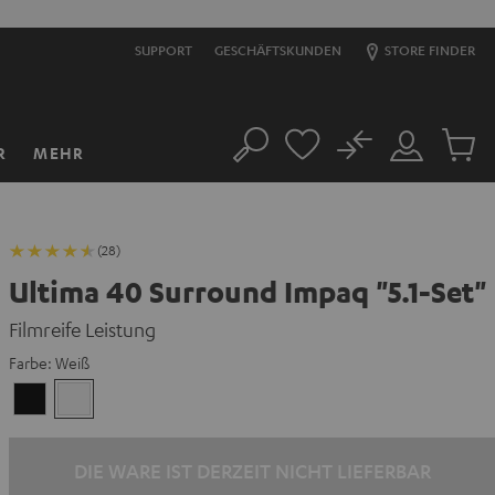
SUPPORT
GESCHÄFTSKUNDEN
STORE FINDER
No
R
MEHR
Suche
Mein
Artikel
Konto
im
Warenk
(28)
Ultima 40 Surround Impaq "5.1-Set"
Filmreife Leistung
Farbe:
Weiß
Schwarz
Weiß
DIE WARE IST DERZEIT NICHT LIEFERBAR