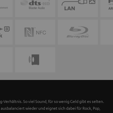
g-Verhältnis. So viel Sound, für so wenig Geld gibt es selten.
 ausbalanciert wieder und eignet sich dabei für Rock, Pop,