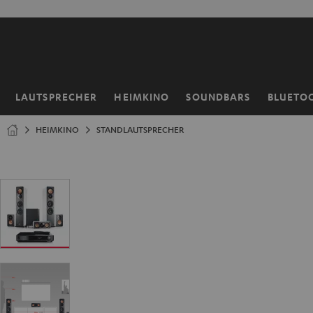
ZUM
NHALT
RINGEN
LAUTSPRECHER
HEIMKINO
SOUNDBARS
BLUETO
Startseite
HEIMKINO
STANDLAUTSPRECHER