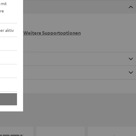
 mit
ere
 wir
r aktiv
n.
Weitere Supportoptionen