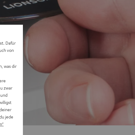
st. Dafür
auch von
, was dir
ere
du zwar
 und
willigst
deiner
du jede
n“