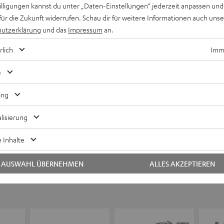
willigungen kannst du unter „Daten-Einstellungen“ jederzeit anpassen und
für die Zukunft widerrufen. Schau dir für weitere Informationen auch uns
utzerklärung
und das
Impressum
an.
Keinen Store in der Nähe? Kein Problem,
rlich
Imme
beratung
beraten dich auch persönlich am Telefo
Hier Termin buchen
e
ing
lisierung
 Inhalte
AUSWAHL ÜBERNEHMEN
ALLES AKZEPTIEREN