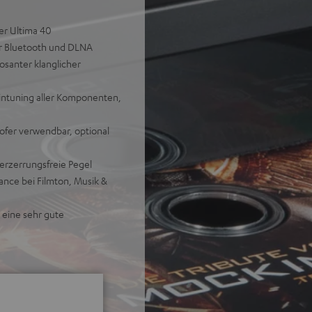
er Ultima 40
er Bluetooth und DLNA
santer klanglicher
intuning aller Komponenten,
ofer verwendbar, optional
erzerrungsfreie Pegel
ance bei Filmton, Musik &
 eine sehr gute