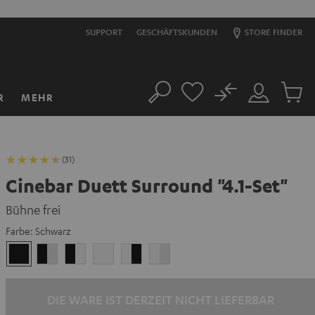
SUPPORT
GESCHÄFTSKUNDEN
STORE FINDER
No
R
MEHR
Suche
Mein
Artikel
Konto
im
Warenk
(31)
Cinebar Duett Surround "4.1-Set"
Bühne frei
Farbe:
Schwarz
Schwarz
Schwarz
Schwarz
Weiß
Weiß
Weiß
/
/
/
/
Schwarz-
Weiß
Schwarz
Schwarz-
DIE WARE IST DERZEIT NICHT LIEFERBAR
Weiß
Weiß