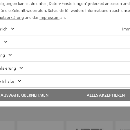
willigungen kannst du unter „Daten-Einstellungen“ jederzeit anpassen und
für die Zukunft widerrufen. Schau dir für weitere Informationen auch uns
utzerklärung
und das
Impressum
an.
Keinen Store in der Nähe? Kein Problem,
rlich
Imme
beratung
beraten dich auch persönlich am Telefo
Hier Termin buchen
e
ing
lisierung
 Inhalte
AUSWAHL ÜBERNEHMEN
ALLES AKZEPTIEREN