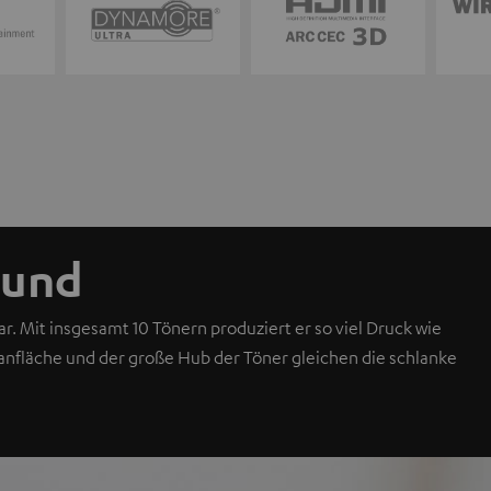
ound
r. Mit insgesamt 10 Tönern produziert er so viel Druck wie
nfläche und der große Hub der Töner gleichen die schlanke