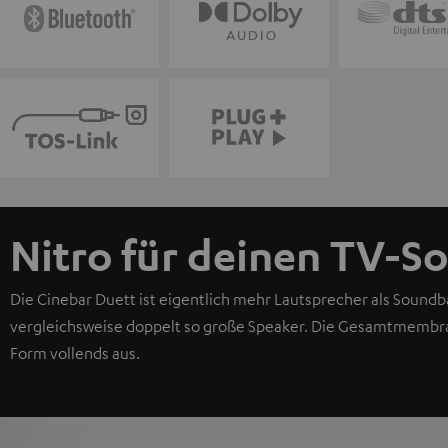
Nitro für deinen TV-S
Die Cinebar Duett ist eigentlich mehr Lautsprecher als Soundba
vergleichsweise doppelt so große Speaker. Die Gesamtmembra
Form vollends aus.