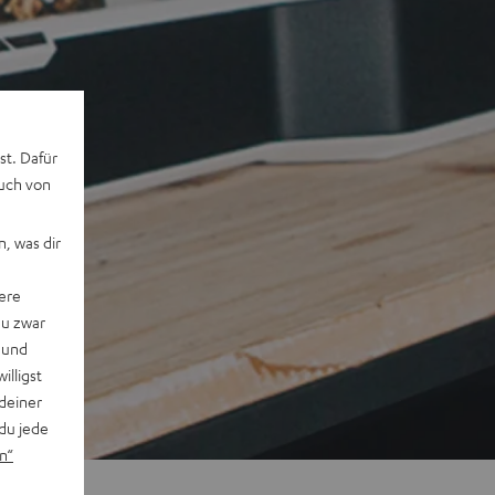
st. Dafür
auch von
, was dir
ere
du zwar
 und
willigst
deiner
du jede
n“