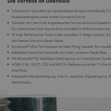
Die Vorteile im Überblick
Schlanke 4.1-Soundbar der Spitzenklasse für eine mitreißende T
Musikwiedergabe sowie echten Surround Sound
Variante mit 2 per Funk angesteuerten Surround Sound Speaker
für realistischen Kino-Sound ohne viel Kabel in Wohnzimmern bis
10 High Performance Töner in der Soundbar, 2-Wege-System, 6 E
den besten Sound in dieser Klasse
Dynamore® Ultra Technologie mit Side-Firing-Speaker für virtuel
Kabelloser Downfire-Subwoofer für tiefen, präzisen Teufel Bass
Mit Bluetooth® für kabellose Übertragung von Smartphone (Spotif
HDMI (1 IN, 1 OUT), CEC und ARC für Bedienung mit der TV-Fern
Anschluss
Integrierte Wandanbringung, Line-In, optischer Digitaleingang,
Nachtmodus