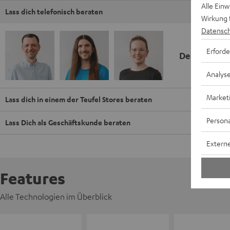
Alle Ein
Lass dich telefonisch beraten
Wirkung 
Datensch
Erforde
Deine Kauf
Analys
Market
Lass dich in einem der Teufel Stores beraten
Persona
Lass Dich als Geschäftskunde beraten
Externe
Features
Alle Technologien im Überblick