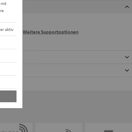
 mit
ere
 wir
r aktiv
n.
Weitere Supportoptionen