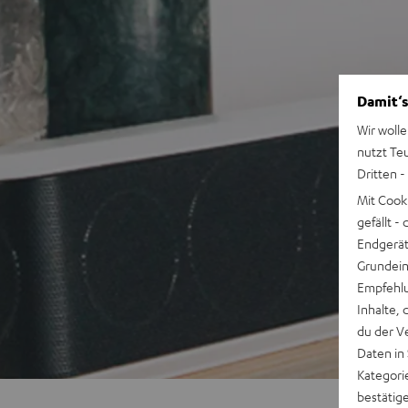
Damit‘s
Wir wolle
nutzt Te
Dritten -
Mit Cook
gefällt 
Endgerät.
Grundeins
Empfehlu
Inhalte, 
du der V
Daten in
Kategori
bestätig