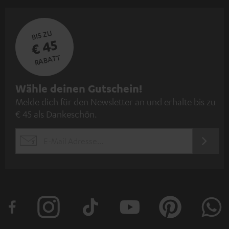
BIS ZU
€ 45
RABATT
N
Wähle deinen Gutschein!
Melde dich für den Newsletter an und erhalte bis zu
e
€ 45 als Dankeschön.
w
s
JETZT
EMAIL
l
ANME
WIDGET
e
t
t
e
r