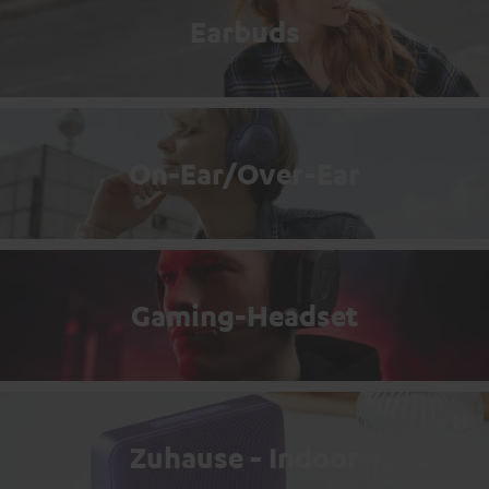
Earbuds
On-Ear/Over-Ear
Gaming-Headset
Zuhause - Indoor