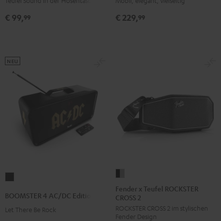
Teufel Sound in der Hosentasche
Mobil, elegant, vielseitig
Red
Black
Night
Silver
Soft
€ 99,
€ 229,
99
99
Black
White
Lavender
NEU
Fender
BOOMSTER
x
Fender x Teufel ROCKSTER
4
BOOMSTER 4 AC/DC Edition
CROSS 2
Teufel
AC/DC
ROCKSTER CROSS 2 im stylischen
ROCKSTER
Let There Be Rock
Edition
Fender Design