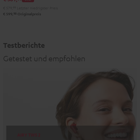
Black
Black
Light
€ 579,
99
Letzter niedrigster Preis
&
&
Gray
98
€ 599,
Originalpreis
Green
Red
Testberichte
Getestet und empfohlen
AIRY TWS 2