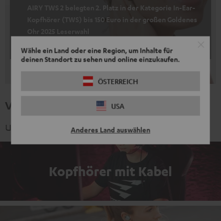
AIRY TWS 2 belegten 2. Platz in der Kategorie In-Ear-
Kopfhörer (TWS) bis 150 Euro in der großen Goldenes
Ohr 2025 Leserwahl
AUDIO+stereoplay
04/2025
Wähle ein Land oder eine Region, um Inhalte für
deinen Standort zu sehen und online einzukaufen.
ÖSTERREICH
Verwandte Themen
USA
und spannende Kategorien
Anderes Land auswählen
Kopfhörer mit Kabel