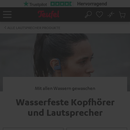
ZUM
NHALT
RINGEN
No
Abs
Startseite
Suche
Artike
im
ALLE LAUTSPRECHER PRODUKTE
Waren
Mit allen Wassern gewaschen
Wasserfeste Kopfhörer
und Lautsprecher