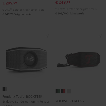
€ 249,
99
Set
Set
Set
€ 299,
99
Black
Gray
Night
€ 189,
99
Letzter niedrigster Preis
€ 249,
99
Letzter niedrigster Preis
98
&
&
Black
€ 299,
Originalpreis
99
€ 349,
Originalpreis
Red
Black
Fender
ROCKSTER
ROCKSTER
ROCKSTER
x
Fender x Teufel ROCKSTER GO 2
CROSS
CROSS
CROSS
Teufel
ROCKSTER CROSS 2
Exklusive Sonderedition im Fender
2
2
2
Design