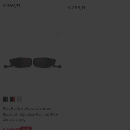
CROSS
Night
€ 369,
99
€ 299,
2
99
Black
Black
&
Steel
ROCKSTER
ROCKSTER
ROCKSTER
CROSS
CROSS
CROSS
ROCKSTER CROSS 2 Stereo-Set
2
2
2
Bluetooth-Speaker-Paar mit IPX5-
Zertifizierung
Stereo-
Stereo-
Stereo-
Set
Set
Set
€ 569,
99
Deal