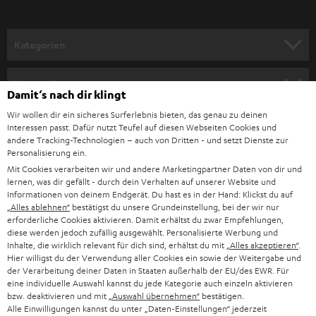
a
n
Kategorien
m
HEIMKINO
e
Unternehmen
Damit‘s nach dir klingt
l
HEIMKINO-KOMPLETTANLAGEN
Wir wollen dir ein sicheres Surferlebnis bieten, das genau zu deinen
SUPPORT
d
Teufel Onlineshops
Interessen passt. Dafür nutzt Teufel auf diesen Webseiten Cookies und
SOUNDBAR
andere Tracking-Technologien – auch von Dritten - und setzt Dienste zur
u
KARRIERE
Personalisierung ein.
DEUTSCHLAND
n
Mit Cookies verarbeiten wir und andere Marketingpartner Daten von dir und
STEREO
PRESSE & MARKETING
lernen, was dir gefällt - durch dein Verhalten auf unserer Website und
g
ÖSTERREICH
Informationen von deinem Endgerät. Du hast es in der Hand: Klickst du auf
SMART HOME
„Alles ablehnen“
bestätigst du unsere Grundeinstellung, bei der wir nur
GESCHÄFTSKUNDEN
erforderliche Cookies aktivieren. Damit erhältst du zwar Empfehlungen,
SCHWEIZ
BLUETOOTH-LAUTSPRECHER
diese werden jedoch zufällig ausgewählt. Personalisierte Werbung und
PARTNERPROGRAMM
Inhalte, die wirklich relevant für dich sind, erhältst du mit
„Alles akzeptieren“
.
Hier willigst du der Verwendung aller Cookies ein sowie der Weitergabe und
KOPFHÖRER
NIEDERLANDE
der Verarbeitung deiner Daten in Staaten außerhalb der EU/des EWR. Für
BLOG
eine individuelle Auswahl kannst du jede Kategorie auch einzeln aktivieren
BLUETOOTH-KOPFHÖRER
bzw. deaktivieren und mit
„Auswahl übernehmen“
bestätigen.
NEWSLETTER
Alle Einwilligungen kannst du unter „Daten-Einstellungen“ jederzeit
BELGIEN