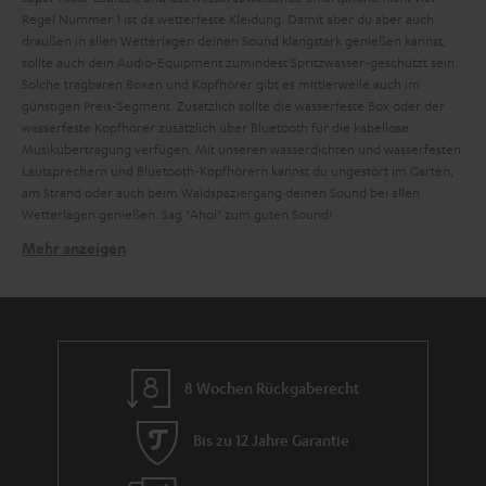
Regel Nummer 1 ist da wetterfeste Kleidung. Damit aber du aber auch
draußen in allen Wetterlagen deinen Sound klangstark genießen kannst,
sollte auch dein Audio-Equipment zumindest Spritzwasser-geschützt sein.
Solche tragbaren Boxen und Kopfhörer gibt es mittlerweile auch im
günstigen Preis-Segment. Zusätzlich sollte die wasserfeste Box oder der
wasserfeste Kopfhörer zusätzlich über Bluetooth für die kabellose
Musikübertragung verfügen. Mit unseren wasserdichten und wasserfesten
Lautsprechern und Bluetooth-Kopfhörern kannst du ungestört im Garten,
am Strand oder auch beim Waldspaziergang deinen Sound bei allen
Wetterlagen genießen. Sag "Ahoi" zum guten Sound!
Mehr anzeigen
Kann ich Kopfhörer zum Schwimmen nutzen?
Die meisten
Kopfhörer mit Kabel
.
Over-Ear Kopfhörer
oder aber auch
Smart-Home Lautsprecher
sind eher weniger für den Outdoor-Einsatz
geeignet, da die sensible Elektronik in den wenigsten Fällen gegen Wasser
geschützt ist. Kopfhörer oder Lautsprecher ohne jegliche Zertifizierung
zur Nutzung im Wasser sollten daher hierfür auch keinesfalls verwendet
8 Wochen Rückgaberecht
werden. Zudem besteht ebenfalls ein gesundheitliches Risiko, falls die
Elektronik tatsächlich nass wird. Deswegen gibt es eine exakte
Bis zu 12 Jahre Garantie
Kennzeichnung für wasserfeste und wasserdichte Produkte. Die IP
(International Protection)-Codes kennzeichnen die Wasserdichte, den
Schutz vor Eindringen von Fremdkörpern wie Staub oder Schmutz und