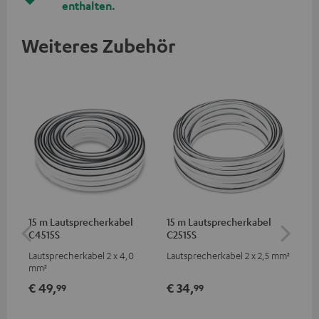
enthalten.
Weiteres Zubehör
15 m Lautsprecherkabel
15 m Lautsprecherkabel
1,5
C4515S
C2515S
C7
Lautsprecherkabel 2 x 4,0
Lautsprecherkabel 2 x 2,5 mm²
Ver
mm²
Kab
mm
€ 49,
€ 34,
€ 
99
99