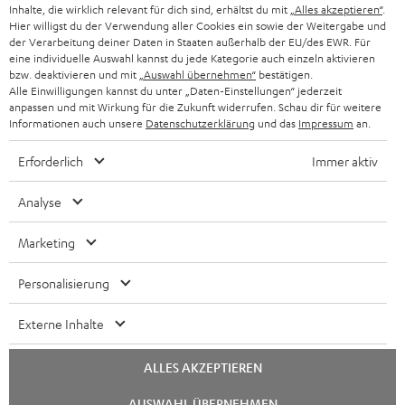
KOPFHÖRER
Inhalte, die wirklich relevant für dich sind, erhältst du mit
„Alles akzeptieren“
.
NIEDERLANDE
BLOG
Hier willigst du der Verwendung aller Cookies ein sowie der Weitergabe und
der Verarbeitung deiner Daten in Staaten außerhalb der EU/des EWR. Für
BLUETOOTH-KOPFHÖRER
NEWSLETTER
eine individuelle Auswahl kannst du jede Kategorie auch einzeln aktivieren
BELGIEN
bzw. deaktivieren und mit
„Auswahl übernehmen“
bestätigen.
STEREOANLAGEN
Alle Einwilligungen kannst du unter „Daten-Einstellungen“ jederzeit
STORES
anpassen und mit Wirkung für die Zukunft widerrufen. Schau dir für weitere
FRANKREICH
LAUTSPRECHER
Informationen auch unsere
Datenschutzerklärung
und das
Impressum
an.
DEINE VORTEILE BEI TEUFEL
Erforderlich
Immer aktiv
POLEN
ULTIMA-SERIE
TEUFEL STORY
Analyse
IN-EAR-KOPFHÖRER
SPANIEN
UNSER MANAGEMENT
Marketing
FANSHOP
NACHHALTIGKEIT
ITALIEN
NEUHEITEN
Personalisierung
UNSERE WERTE
Technische Änderungen, Tippfehler und Irrtum vorbehalten. Das auf unseren
USA
Externe Inhalte
Fotos abgebildete Zubehör ist nicht im Lieferumfang enthalten. Etwaige
BILDUNGSRABATT
Entsorgungsgebühren für Batterien sind im Preis inbegriffen.
WEITERE LÄNDER
ALLES AKZEPTIEREN
GESCHENKGUTSCHEIN
©2026 Lautsprecher Teufel GmbH - All rights reserved.
Chat
AUSWAHL ÜBERNEHMEN