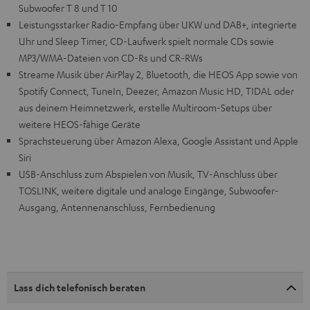
Subwoofer T 8 und T 10
Leistungsstarker Radio-Empfang über UKW und DAB+, integrierte
Uhr und Sleep Timer, CD-Laufwerk spielt normale CDs sowie
MP3/WMA-Dateien von CD-Rs und CR-RWs
Streame Musik über AirPlay 2, Bluetooth, die HEOS App sowie von
Spotify Connect, TuneIn, Deezer, Amazon Music HD, TIDAL oder
aus deinem Heimnetzwerk, erstelle Multiroom-Setups über
weitere HEOS-fähige Geräte
Sprachsteuerung über Amazon Alexa, Google Assistant und Apple
Siri
USB-Anschluss zum Abspielen von Musik, TV-Anschluss über
TOSLINK, weitere digitale und analoge Eingänge, Subwoofer-
Ausgang, Antennenanschluss, Fernbedienung
Lass dich telefonisch beraten