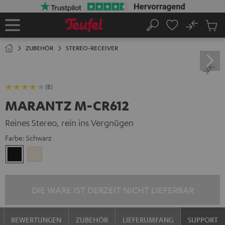
ZUM
NHALT
RINGEN
No
Abs
Startseite
Suche
Artike
im
ZUBEHÖR
STEREO-RECEIVER
Waren
(8)
MARANTZ M-CR612
Reines Stereo, rein ins Vergnügen
Farbe:
Schwarz
Schwarz
Silber-
Gold
DIE WARE IST DERZEIT NICHT LIEFERBAR
BEWERTUNGEN
ZUBEHÖR
LIEFERUMFANG
SUPPORT