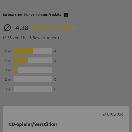
So bewerten Kunden dieses Produkt
4.38
(4.38 von 5 bei 8 Bewertungen)
5
4
4
3
3
1
2
0
1
0
04.07.2024
CD-Spieler/Verstärker