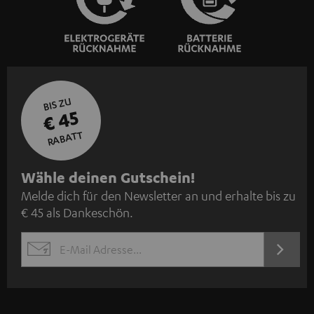
BIS ZU
€ 45
RABATT
N
Wähle deinen Gutschein!
Melde dich für den Newsletter an und erhalte bis zu
e
€ 45 als Dankeschön.
w
s
JETZT
EMAIL
l
ANME
WIDGET
e
t