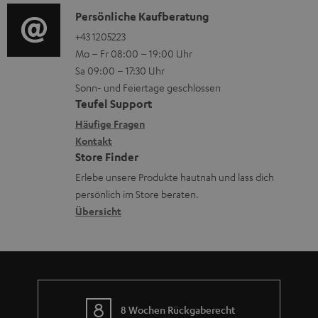
s
r
i
K
Persönliche Kaufberatung
t
u
o
o
+43 1205223
i
n
Mo – Fr 08:00 – 19:00 Uhr
-
n
o
t
Sa 09:00 – 17:30 Uhr
L
t
n
e
Sonn- und Feiertage geschlossen
e
a
e
Teufel Support
r
x
k
n
Häufige Fragen
l
i
Kontakt
t
z
a
Store Finder
k
d
u
d
Erlebe unsere Produkte hautnah und lass dich
o
a
r
e
persönlich im Store beraten.
n
t
G
Übersicht
n
e
a
n
r
a
n
8 Wochen Rückgaberecht
t