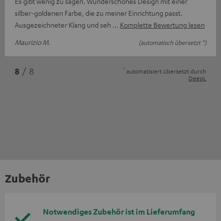
Es gibt wenig zu sagen. Wunderschönes Design mit einer
silber-goldenen Farbe, die zu meiner Einrichtung passt.
Ausgezeichneter Klang und seh
Komplette Bewertung lesen
Maurizio M.
(automatisch übersetzt *)
*
8
/ 8
automatisiert übersetzt durch
DeepL
Zubehör
Notwendiges Zubehör ist im Lieferumfang