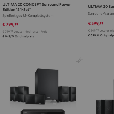
20
20
20
20
ULTIMA 20 CONCEPT Surround Power
ULTIMA 20 Sur
CONCEPT
CONCEPT
Edition "5.1-Set"
Surround
Surround
Surround-Varian
Surround
Surround
Spielfertiges 5.1-Komplettsystem
"5.1-
"5.1-
Power
Power
Set"
Set"
€ 599,
99
€ 799,
99
Edition
Edition
Schwarz
Weiß
€ 549,
99
Letzter nie
€ 749,
99
Letzter niedrigster Preis
"5.1-
"5.1-
99
€ 699,
Originalp
99
€ 949,
Originalpreis
Set"
Set"
Schwarz
Weiß