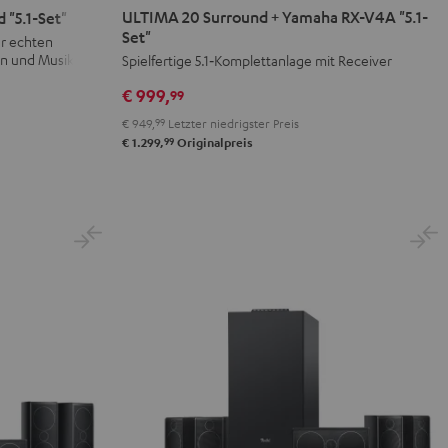
20
20
ULTIMA 20 Surround + Yamaha RX-V4A "5.1-
"5.1-Set"
Surround
Surround
Set"
ür echten
+
+
on und Musik
Spielfertige 5.1‑Komplettanlage mit Receiver
Yamaha
Yamaha
€ 999,
99
RX-
RX-
€ 949,
99
Letzter niedrigster Preis
V4A
V4A
99
€ 1.299,
Originalpreis
"5.1-
"5.1-
Set"
Set"
Schwarz
Weiß