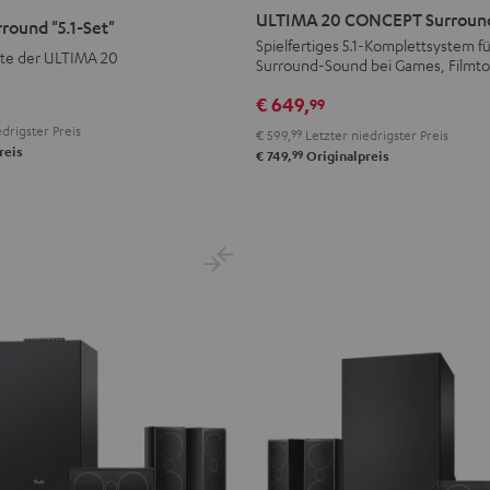
20
20
ULTIMA 20 CONCEPT Surround 
round "5.1-Set"
CONCEPT
CONCEPT
Spielfertiges 5.1-Komplettsystem f
te der ULTIMA 20
Surround
Surround
Surround-Sound bei Games, Filmt
"5.1-
"5.1-
€ 649,
99
Set"
Set"
drigster Preis
€ 599,
99
Letzter niedrigster Preis
Schwarz
Weiß
reis
99
€ 749,
Originalpreis