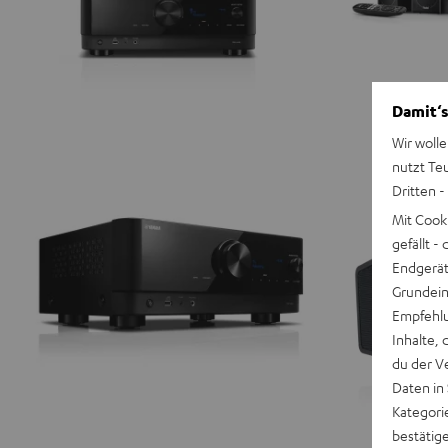
Damit‘s
Wir wolle
nutzt Te
Dritten -
Mit Cook
gefällt 
Endgerät.
Grundeins
Empfehlu
Inhalte, 
du der V
Daten in
Kategori
bestätig