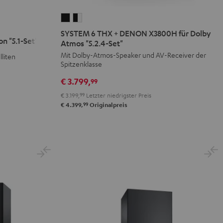
SYSTEM
SYSTEM
6
6
SYSTEM 6 THX + DENON X3800H für Dolby
 "5.1-Set"
THX
THX
Atmos "5.2.4-Set"
+
+
Mit Dolby-Atmos-Speaker und AV-Receiver der
liten
Spitzenklasse
DENON
DENON
X3800H
X3800H
€ 3.799,
99
für
für
€ 3.199,
99
Letzter niedrigster Preis
Dolby
Dolby
99
€ 4.399,
Originalpreis
Atmos
Atmos
"5.2.4-
"5.2.4-
Set"
Set"
Schwarz
Schwarz
/
Weiß