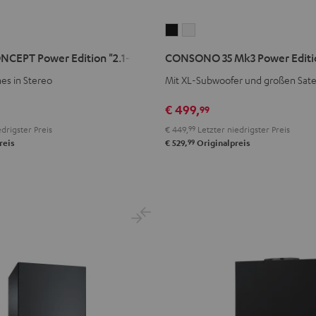
CONSONO
CONSONO
35
35
CEPT Power Edition "2.1-Set"
CONSONO 35 Mk3 Power Edition
T
Mk3
Mk3
mes in Stereo
Mit XL-Subwoofer und großen Satel
Power
Power
Edition
Edition
€ 499,
99
"5.1-
"5.1-
drigster Preis
€ 449,
99
Letzter niedrigster Preis
Set"
Set"
99
reis
€ 529,
Originalpreis
Schwarz
Weiß