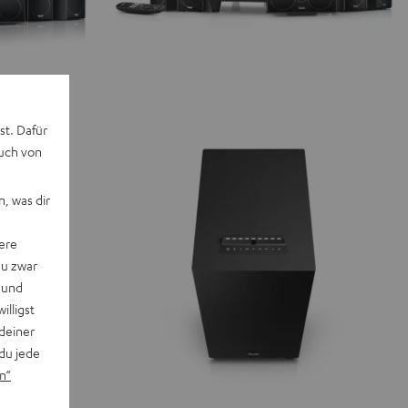
st. Dafür
auch von
, was dir
ere
du zwar
 und
willigst
deiner
du jede
n“