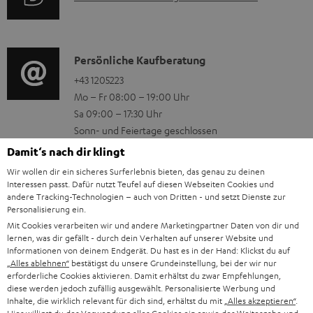
r
i
u
m
o
d
a
n
i
K
Persönliche Kaufberatung
t
e
o
o
+43 1205223
i
n
Mo – Fr 08:00 – 19:00 Uhr
-
n
o
z
Sa 09:00 – 17:30 Uhr
L
t
n
u
Sonn- und Feiertage geschlossen
e
a
e
Teufel Support
m
Damit‘s nach dir klingt
x
k
n
Häufige Fragen
V
Wir wollen dir ein sicheres Surferlebnis bieten, das genau zu deinen
i
Kontakt
t
Interessen passt. Dafür nutzt Teufel auf diesen Webseiten Cookies und
z
e
andere Tracking-Technologien – auch von Dritten - und setzt Dienste zur
Store Finder
k
d
u
Personalisierung ein.
r
Erlebe unsere Produkte hautnah und lass dich
o
Mit Cookies verarbeiten wir und andere Marketingpartner Daten von dir und
a
r
s
persönlich im Store beraten.
lernen, was dir gefällt - durch dein Verhalten auf unserer Website und
n
t
G
Informationen von deinem Endgerät. Du hast es in der Hand: Klickst du auf
Übersicht
a
„Alles ablehnen“
bestätigst du unsere Grundeinstellung, bei der wir nur
e
a
n
erforderliche Cookies aktivieren. Damit erhältst du zwar Empfehlungen,
diese werden jedoch zufällig ausgewählt. Personalisierte Werbung und
n
r
d
Inhalte, die wirklich relevant für dich sind, erhältst du mit
„Alles akzeptieren“
.