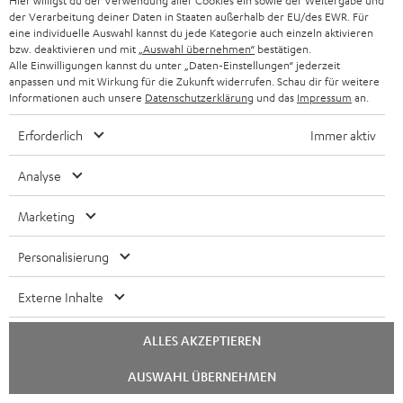
a
Hier willigst du der Verwendung aller Cookies ein sowie der Weitergabe und
1
Gültig bis 08.08.2026, 23:59 Uhr. Gratis Move 2 ab einem
der Verarbeitung deiner Daten in Staaten außerhalb der EU/des EWR. Für
n
Mindesteinkaufswert von 300 EUR. Gültig nur beim Kauf ausgewählter
eine individuelle Auswahl kannst du jede Kategorie auch einzeln aktivieren
Produkte bzw. für Bestellungen mit teilnahmeberechtigten Produkten.
bzw. deaktivieren und mit
„Auswahl übernehmen“
bestätigen.
t
Alle Einwilligungen kannst du unter „Daten-Einstellungen“ jederzeit
Ausgenommen sind Produkte von Drittanbietern (Third-Party-Produkte).
i
anpassen und mit Wirkung für die Zukunft widerrufen. Schau dir für weitere
Nicht gültig für bereits getätigte Käufe. Keine Barauszahlung. Nur für
Informationen auch unsere
Datenschutzerklärung
und das
Impressum
an.
Privatkunden. Nicht mit anderen Aktionsgutscheinen kombinierbar. Der
e
Weiterverkauf von Aktionsgutscheinen ist untersagt. Der Gutschein verliert
Erforderlich
Immer aktiv
im Falle eines Verkaufs seine Gültigkeit. Die genauen Bedingungen
entnehmen Sie bitte den
AGB
.
Analyse
Marketing
Personalisierung
8 Wochen Rückgaberecht
Externe Inhalte
Bis zu 12 Jahre Garantie
ALLES AKZEPTIEREN
Kostenloser Rückversand
Chat
AUSWAHL ÜBERNEHMEN
starten
Mehr als 45 Jahre Erfahrung