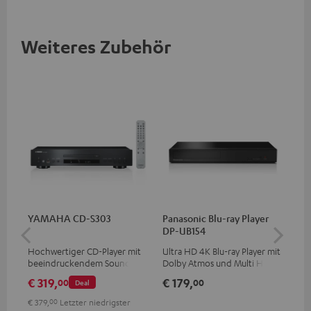
Weiteres Zubehör
YAMAHA CD-S303
Panasonic Blu-ray Player
Hi
DP-UB154
mit
Hochwertiger CD-Player mit
Ultra HD 4K Blu-ray Player mit
Hig
beeindruckendem Sound und
Dolby Atmos und Multi HDR-
unt
wertiger Verarbeitung
Unterstützung inklusive
wie
€ 319,
€ 179,
€ 
00
00
Deal
HDR10+ für eine überragende
Bildqualität mit lebensechten
€ 379,
00
Letzter niedrigster
Kontrasten und Farben