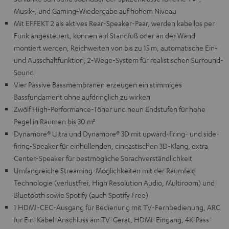
Musik-, und Gaming-Wiedergabe auf hohem Niveau
Mit EFFEKT 2 als aktives Rear-Speaker-Paar, werden kabellos per
Funk angesteuert, können auf Standfuß oder an der Wand
montiert werden, Reichweiten von bis zu 15 m, automatische Ein-
und Ausschaltfunktion, 2-Wege-System für realistischen Surround-
Sound
Vier Passive Bassmembranen erzeugen ein stimmiges
Bassfundament ohne aufdringlich zu wirken
Zwölf High-Performance-Töner und neun Endstufen für hohe
Pegel in Räumen bis 30 m²
Dynamore® Ultra und Dynamore® 3D mit upward-firing- und side-
firing-Speaker für einhüllenden, cineastischen 3D-Klang, extra
Center-Speaker für bestmögliche Sprachverständlichkeit
Umfangreiche Streaming-Möglichkeiten mit der Raumfeld
Technologie (verlustfrei, High Resolution Audio, Multiroom) und
Bluetooth sowie Spotify (auch Spotify Free)
1 HDMI-CEC-Ausgang für Bedienung mit TV-Fernbedienung, ARC
für Ein-Kabel-Anschluss am TV-Gerät, HDMI-Eingang, 4K-Pass-