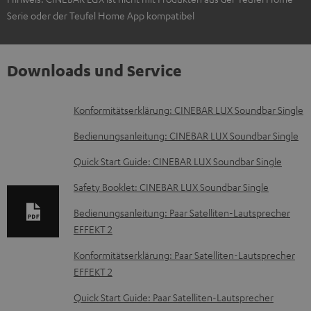
Serie oder der Teufel Home App kompatibel
Downloads und Service
D
Konformitätserklärung: CINEBAR LUX Soundbar Single
o
Bedienungsanleitung: CINEBAR LUX Soundbar Single
k
Quick Start Guide: CINEBAR LUX Soundbar Single
u
Safety Booklet: CINEBAR LUX Soundbar Single
m
e
Bedienungsanleitung: Paar Satelliten-Lautsprecher
EFFEKT 2
n
t
Konformitätserklärung: Paar Satelliten-Lautsprecher
EFFEKT 2
e
z
Quick Start Guide: Paar Satelliten-Lautsprecher