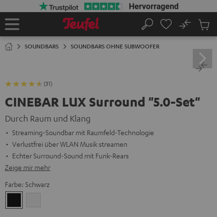
ZUM
NHALT
RINGEN
No
Abs
Startseite
Suche
Artike
im
SOUNDBARS
SOUNDBARS OHNE SUBWOOFER
Waren
(31)
CINEBAR LUX Surround "5.0-Set"
Durch Raum und Klang
Streaming-Soundbar mit Raumfeld-Technologie
Verlustfrei über WLAN Musik streamen
Echter Surround-Sound mit Funk-Rears
Zeige mir mehr
Farbe:
Schwarz
Schwarz
Weiß