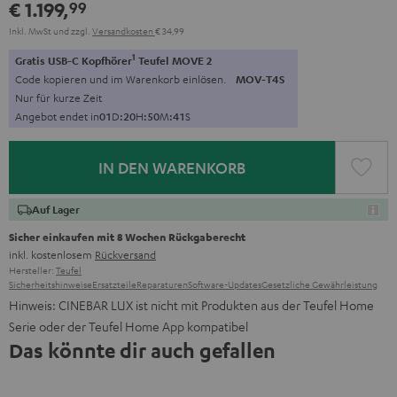
€ 1.199,
99
Inkl. MwSt
und zzgl.
Versandkosten
€ 34,99
1
Gratis USB-C Kopfhörer
Teufel MOVE 2
Code kopieren und im Warenkorb einlösen.
MOV-T4S
Nur für kurze Zeit
Angebot endet in
0
1
D
:
2
0
H
:
5
0
M
:
4
0
S
IN DEN WARENKORB
Auf Lager
Sicher einkaufen mit 8 Wochen Rückgaberecht
inkl. kostenlosem
Rückversand
Hersteller:
Teufel
Sicherheitshinweise
Ersatzteile
Reparaturen
Software-Updates
Gesetzliche Gewährleistung
Hinweis: CINEBAR LUX ist nicht mit Produkten aus der Teufel Home
Serie oder der Teufel Home App kompatibel
Das könnte dir auch gefallen