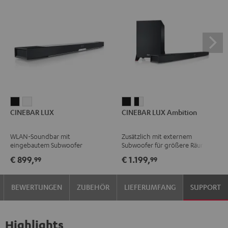
CINEBAR
CINEBAR
CINEBAR
CINEBAR
CINEBAR LUX
CINEBAR LUX Ambition
LUX
LUX
LUX
LUX
Schwarz
Weiß
Ambition
Ambition
WLAN-Soundbar mit
Zusätzlich mit externem
Schwarz
Schwarz
eingebautem Subwoofer
Subwoofer für größere Räume
/
€ 899,
€ 1.199,
99
99
Weiß
BEWERTUNGEN
ZUBEHÖR
LIEFERUMFANG
SUPPORT
Highlights